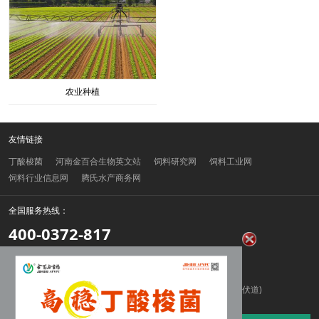
农业种植
友情链接
丁酸梭菌
河南金百合生物英文站
饲料研究网
饲料工业网
饲料行业信息网
腾氏水产商务网
全国服务热线：
400-0372-817
电话：15617521184
邮箱：420201478@qq.com
地址：河南汤阴县产业集聚区兴隆路与振兴大道交叉口东南角(伏道)